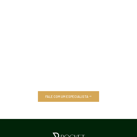
Pronto para Simplificar sua
Contabilidade?
Seja para trocar de contador ou contratar nossa equipe de
especialistas, estamos aqui para ajudar você a gerenciar
suas finanças com eficiência e confiança. Entre em contato
conosco e descubra como podemos fazer a diferença no
seu negócio!
FALE COM UM ESPECIALISTA