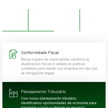
0
k
0
k
0
%
0
+
Clientes
Relatórios
Taxa de
Anos de
Satisfeitos
entregues
Satisfação
Experiência
Conformidade Fiscal
Nossa equipe de especialistas monitora as
atualizações fiscais e adapta as práticas
contábeis para manter sua empresa em dia com
as obrigações legais.
Planejamento Tributário
Com nosso planejamento tributário,
identificamos oportunidades de economia para
maximizar o lucro e otimizar os recursos